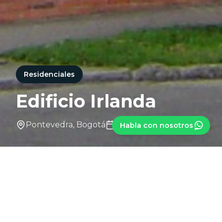
Residenciales
Edificio Irlanda
Pontevedra, Bogotá
1991 - 1992
Habla con nosotros
Hogares amplios para una vida
llena de comodidad